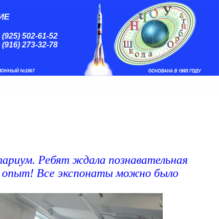
ИЕ
 (925) 502-61-52
 (916) 273-32-78
ИОННЫЙ №1867
тариум. Ребят ждала познавательная
и опыт! Все экспонаты можно было