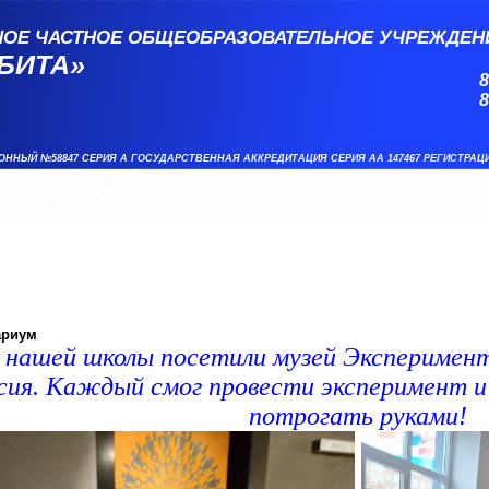
НОЕ ЧАСТНОЕ ОБЩЕОБРАЗОВАТЕЛЬНОЕ УЧРЕЖДЕН
БИТА»
8
8
ОННЫЙ №58847 СЕРИЯ А ГОСУДАРСТВЕННАЯ АККРЕДИТАЦИЯ СЕРИЯ АА 147467 РЕГИСТРАЦ
ариум
и нашей школы посетили музей Эксперимен
рсия. Каждый смог провести эксперимент 
потрогать руками!