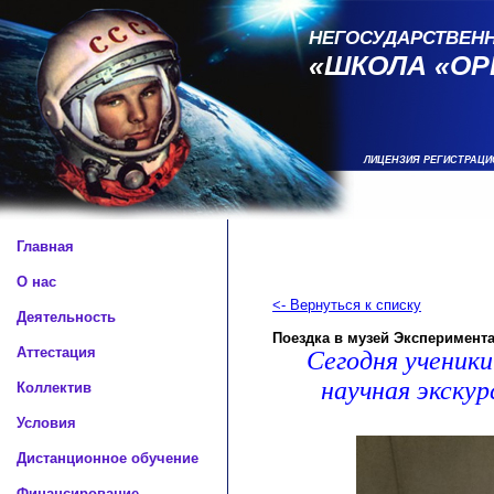
НЕГОСУДАРСТВЕН
«ШКОЛА «ОР
ЛИЦЕНЗИЯ РЕГИСТРАЦИ
Главная
О нас
<- Вернуться к списку
Деятельность
Поездка в музей Эксперимент
Аттестация
Сегодня ученик
научная экску
Коллектив
Условия
Дистанционное обучение
Финансирование