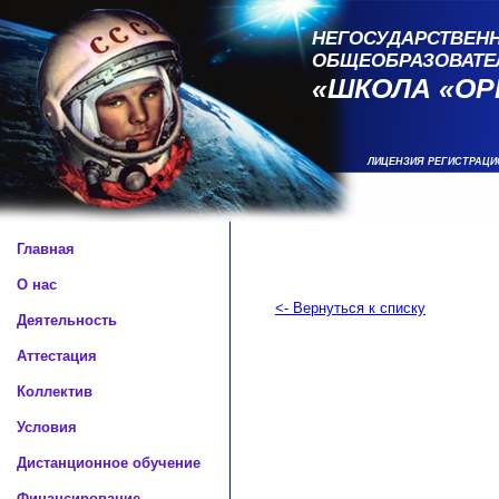
НЕГОСУДАРСТВЕНН
ОБЩЕОБРАЗОВАТЕ
«ШКОЛА «ОР
ЛИЦЕНЗИЯ РЕГИСТРАЦИ
Главная
О нас
<- Вернуться к списку
Деятельность
Аттестация
Коллектив
Условия
Дистанционное обучение
Финансирование