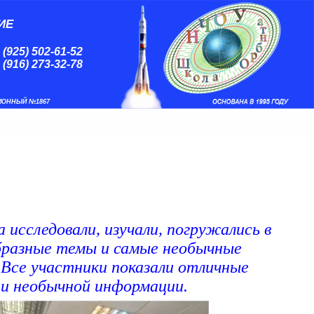
ИЕ
 (925) 502-61-52
 (916) 273-32-78
ИОННЫЙ №1867
 исследовали, изучали, погружались в
образные темы и самые необычные
. Все участники показали отличные
 и необычной информации.