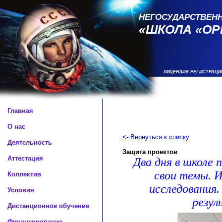
НЕГОСУДАРСТВЕН
«ШКОЛА «ОР
ЛИЦЕНЗИЯ РЕГИСТРАЦИ
Главная
О нас
<- Вернуться к списку
Деятельность
Защита проектов
Аттестация
Два дня в школе 
свои темы. 
Коллектив
исследования.
Условия
резул
Дистанционное обучение
Финансирование