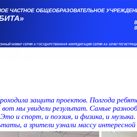
НОЕ ЧАСТНОЕ ОБЩЕОБРАЗОВАТЕЛЬНОЕ УЧРЕЖДЕН
БИТА»
8
8
ОННЫЙ №58847 СЕРИЯ А ГОСУДАРСТВЕННАЯ АККРЕДИТАЦИЯ СЕРИЯ АА 147467 РЕГИСТРАЦ
проходила защита проектов. Полгода ребята
И вот мы увидели результат. Самые разно
 Это и спорт, и поэзия, и физика, и музыка
ьтаты, а зрители узнали массу интересной