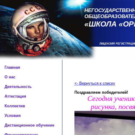
НЕГОСУДАРСТВЕНН
ОБЩЕОБРАЗОВАТЕ
«ШКОЛА «ОР
ЛИЦЕНЗИЯ РЕГИСТРАЦИ
Главная
О нас
<- Вернуться к списку
Деятельность
Поздравляем победителей!
Аттестация
Сегодня ученик
рисунка, посв
Коллектив
Условия
Дистанционное обучение
Финансирование