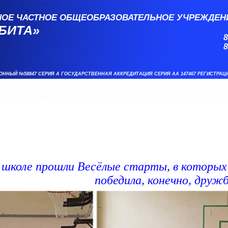
НОЕ ЧАСТНОЕ ОБЩЕОБРАЗОВАТЕЛЬНОЕ УЧРЕЖДЕН
БИТА»
8
8
ОННЫЙ №58847 СЕРИЯ А ГОСУДАРСТВЕННАЯ АККРЕДИТАЦИЯ СЕРИЯ АА 147467 РЕГИСТРАЦ
 школе прошли Весёлые старты, в которых 
победила, конечно, дружб