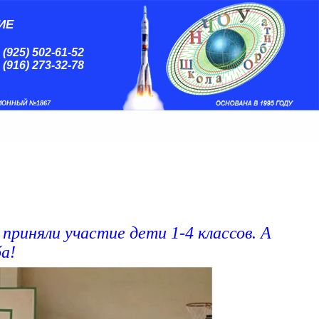
ИЕ
 (925) 502-61-52
 (916) 273-32-78
ИОННЫЙ №1867
приняли участие дети 1-4 классов. А
а!