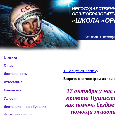
НЕГОСУДАРСТВЕНН
ОБЩЕОБРАЗОВАТЕ
«ШКОЛА «ОР
ЛИЦЕНЗИЯ РЕГИСТРАЦИ
Главная
О нас
<- Вернуться к списку
Деятельность
Встреча с волонтером из при
Аттестация
17 октября у нас
Коллектив
приюта Пушистый
Условия
как помочь бездо
Дистанционное обучение
помощи животн
Финансирование