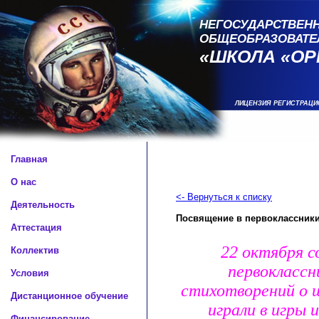
НЕГОСУДАРСТВЕНН
ОБЩЕОБРАЗОВАТЕ
«ШКОЛА «ОР
ЛИЦЕНЗИЯ РЕГИСТРАЦИ
Главная
О нас
<- Вернуться к списку
Деятельность
Посвящение в первоклассник
Аттестация
22 октября с
Коллектив
первоклассн
Условия
стихотворений о ш
Дистанционное обучение
играли в игры 
Финансирование