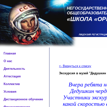
НЕГОСУДАРСТВЕНН
ОБЩЕОБРАЗОВАТЕ
«ШКОЛА «ОР
ЛИЦЕНЗИЯ РЕГИСТРАЦИ
Главная
О нас
<- Вернуться к списку
Деятельность
Экскурсия в музей "Дедушкин
Аттестация
Вчера ребята н
Коллектив
Дедушкин черд
Условия
Участники экскурс
Дистанционное обучение
какой скоростью 
Финансирование