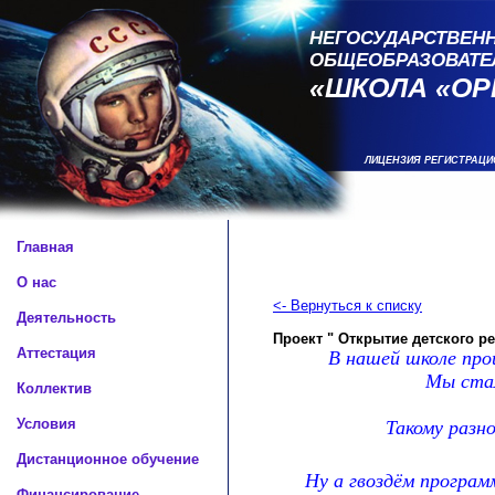
НЕГОСУДАРСТВЕНН
ОБЩЕОБРАЗОВАТЕ
«ШКОЛА «ОР
ЛИЦЕНЗИЯ РЕГИСТРАЦИ
Главная
О нас
<- Вернуться к списку
Деятельность
Проект " Открытие детского р
Аттестация
В нашей школе про
Мы стал
Коллектив
Условия
Такому разн
Дистанционное обучение
Ну а гвоздём програм
Финансирование