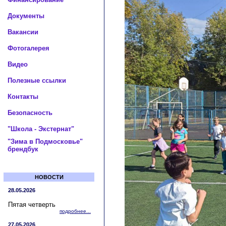
Документы
Вакансии
Фотогалерея
Видео
Полезные ссылки
Контакты
Безопасность
"Школа - Экстернат"
"Зима в Подмосковье"
брендбук
НОВОСТИ
28.05.2026
Пятая четверть
подробнее...
27.05.2026