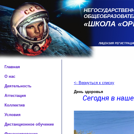
НЕГОСУДАРСТВЕНН
ОБЩЕОБРАЗОВАТЕ
«ШКОЛА «ОР
ЛИЦЕНЗИЯ РЕГИСТРАЦИ
Главная
О нас
<- Вернуться к списку
Деятельность
День здоровья
Аттестация
Сегодня в наше
Коллектив
Условия
Дистанционное обучение
Финансирование