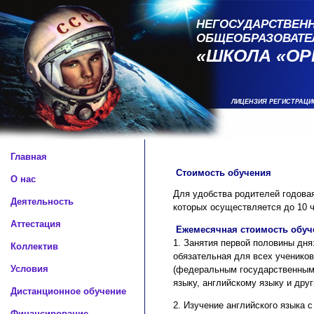
НЕГОСУДАРСТВЕНН
ОБЩЕОБРАЗОВАТЕ
«ШКОЛА «ОР
ЛИЦЕНЗИЯ РЕГИСТРАЦИ
Главная
Стоимость обучения
О нас
Для удобства родителей годовая
Деятельность
которых осуществляется до 10 ч
Аттестация
Ежемесячная стоимость обуч
1. Занятия первой половины дня:
Коллектив
обязательная для всех ученико
Условия
(федеральным государственным 
языку, английскому языку и дру
Дистанционное обучение
2. Изучение английского языка 
Финансирование