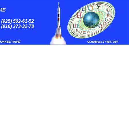
ИЕ
 (925) 502-61-52
 (916) 273-32-78
ИОННЫЙ №1867